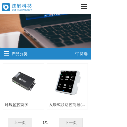
끀
首页
产品中心
넸
气体传感器
넸
大气监测设备
끀
筛选
产品分类
ꁒ
넸
气体探测器
넸
室内空气检测设备
넸
空气治理设备
数据平台
环境监控网关
入墙式联动控制器(定制款)
넸
室内
넸
室外
上一页
1
/
1
下一页