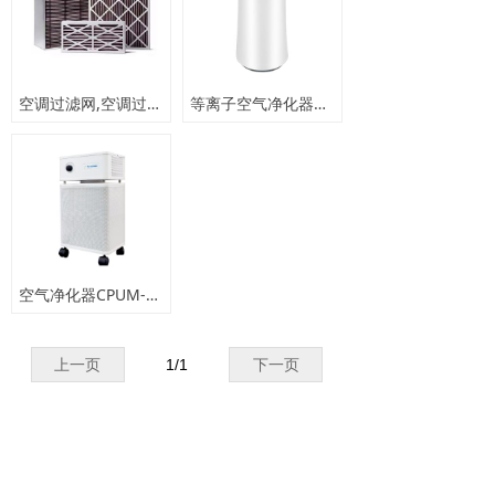
解决方案
넸
室内空气监测
空调过滤网,空调过滤器
等离子空气净化器Umi-600
넸
大气监测
넸
气体探测
相关案例
넸
室内空气检测
空气净化器CPUM-500
넸
大气监测
上一页
1
/
1
下一页
넸
气体探测
技术支持
넸
APP下载
简体中文
ꀅ