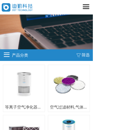
끀
首页
产品中心
넸
气体传感器
넸
大气监测设备
끀
筛选
产品分类
ꁒ
넸
气体探测器
넸
室内空气检测设备
넸
空气治理设备
数据平台
等离子空气净化器Umi-101
空气过滤材料,气体过滤材料
넸
室内
넸
室外