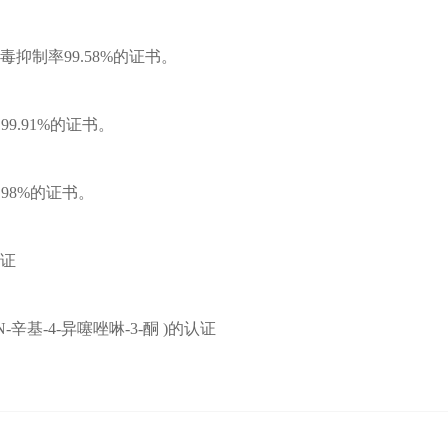
毒抑制率99.58%的证书。
99.91%的证书。
.98%的证书。
认证
 ，N-辛基-4-异噻唑啉-3-酮 )的认证