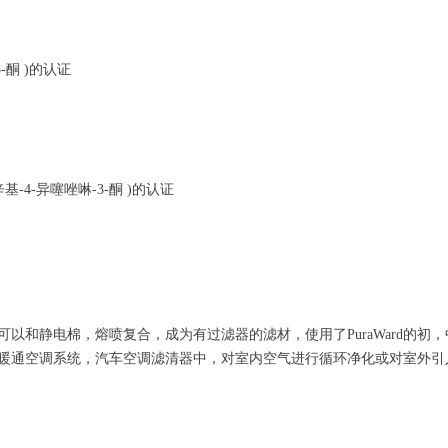
，N-辛基-4-异噻唑啉-3-酮 )的认证
，可以和静电棉，熔喷复合，成为有过滤器的滤材，使用了PuraWard的初
暖通空调系统，汽车空调滤清器中，对室内空气进行循环净化或对室外引