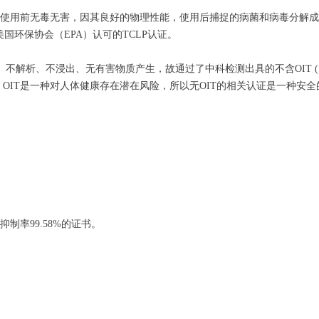
合技术不仅使用前无毒无害，因其良好的物理性能，使用后捕捉的病菌和病毒分解
国环保协会（EPA）认可的TCLP认证。
渗透、不解析、不浸出、无有害物质产生，故通过了中科检测出具的不含OIT (
啉-3-酮 )的认证。OIT是一种对人体健康存在潜在风险，所以无OIT的相关认证是一种
抑制率99.58%的证书。