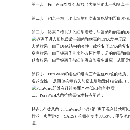
第一步：PuraWard纤维会释放出大量的铜离子和银
第二步：铜离子精于攻击细菌和病毒细胞壁的蛋白质/
第三步：银离子擅长进入细胞质后，与细菌和病毒的DN
去菌效果：由于DNA结构的变性，故抑制了DNA的复
窒息效果：由于银离子带来的破坏作用，是的病毒和细
缺食效果：由于银离子与细菌蛋白酶发生反应，从而导
第四步：PuraWard纤维在纤维表面产生低PH值的物
逆的变性， 从而使病毒丧失与宿主细胞受体结合能力
二、PuraWard杀菌抗病毒技术特点阐述：
特点1.有效杀菌：PuraWard的“银+铜”离子混合技
行的非典型肺炎（SARS）病毒抑制率99.58%，甲型流感病毒
证。