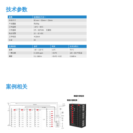
넸
下载中心
技术参数
넸
互动留言
公司资讯
넸
行业新闻
넸
媒体聚焦
넸
公司动态
案例相关
了解我们
넸
公司介绍
넸
荣誉资质
넸
认证奖项