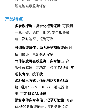
锂电池健康监测评估
解决方案
넸
室内空气监测
产品特点
多参数探测，复合化报警逻辑:
可探测
넸
大气监测
一氧化碳、温度、烟雾, 复合报警策
略，及时响应，报警可靠
넸
气体探测
可调报警阈值，助力极早期报警:
同时
相关案例
适用簇级、电池包内探测
气体浓度可在线监测，实时输出:
高一
넸
室内空气检测
FS 5%,
致性传感器，高稳定，精度
实
넸
大气监测
现长寿命、抗干扰
BMS
多种输出方式，适配消防及
系
넸
气体探测
通用
485 MODUBS +
统:
继电器输
CAN
出,
可定制
通讯
技术支持
报警事件实时存储，记录可追溯:
可存
>500
储
条报警记录，实现数据追踪
넸
APP下载