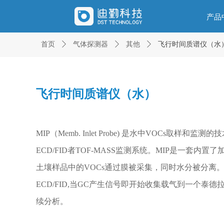
产品
首页
ꄲ
气体探测器
ꄲ
其他
ꄲ
飞行时间质谱仪（水
飞行时间质谱仪（水）
MIP（Memb. Inlet Probe) 是水中VOCs取样
ECD/FID者TOF-MASS监测系统。MIP是一套
土壤样品中的VOCs通过膜被采集，同时水分被分离。
ECD/FID,当GC产生信号即开始收集载气到一个泰
续分析。