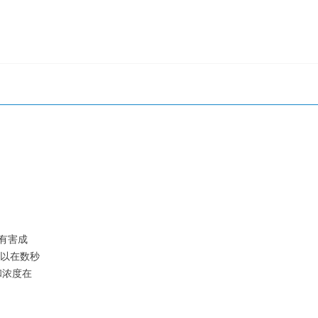
下水中的VOCs
壤有害成
可以在数秒
和浓度在