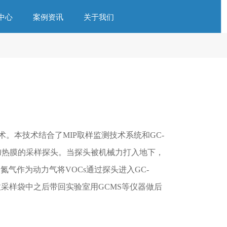
中心
案例资讯
关于我们
）
和监测的技术。本技术结合了MIP取样监测技术系统和GC-
内置了加热膜的采样探头。当探头被机械力打入地下，
氮气作为动力气将VOCs通过探头进入GC-
德拉采样袋中之后带回实验室用GCMS等仪器做后