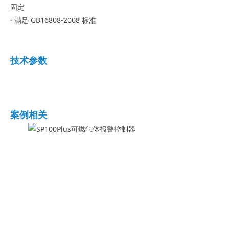
固定
넸
发展历程
· 满足 GB16808-2008 标准
넸
业务发展
技术参数
ꁇ
传感技术
ꁇ
大气监测
ꁇ
空气监测
案例相关
ꁇ
气体探测
ꁇ
空气治理
产品相关
넸
合作伙伴
基本配置
产品型号：SP-1003，Plus-16，SP-1003，
넸
加入我们
Plus-8
넸
联系我们
通道数量：16，8