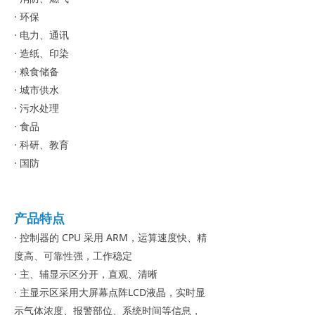
· 环保
解决方案
· 电力、通讯
넸
室内空气监测
· 造纸、印染
· 粮食储备
넸
大气监测
· 城市供水
· 污水处理
넸
气体探测
· 食品
相关案例
· 科研、教育
· 国防
넸
室内空气检测
넸
大气监测
产品特点
· 控制器的 CPU 采用 ARM，运算速度快、精
넸
气体探测
度高、可靠性强，工作稳定
技术支持
· 主、辅显示区分开，直观、清晰
· 主显示区采用大屏幕点阵LCD液晶，实时显
넸
APP下载
示气体浓度、报警部位、系统时间等信息，