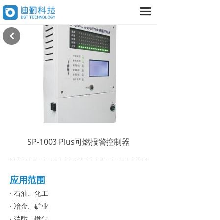
끀
首页
产品中心
낒
넸
气体传感器
넸
大气监测设备
넸
气体探测器
넸
室内空气检测设备
SP-1003 Plus可燃报警控制器
넸
空气治理设备
数据平台
应用范围
넸
室内
· 石油、化工
· 冶金、矿业
넸
室外
· 消防、燃气