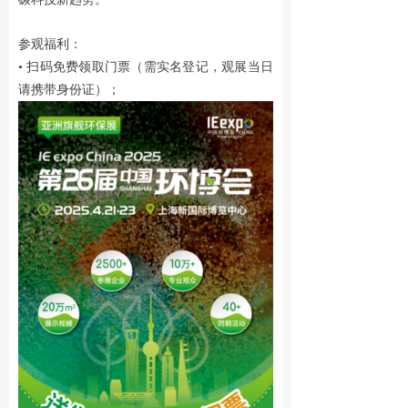
넸
下载中心
参观福利：
넸
互动留言
• 扫码免费领取门票（需实名登记，观展当日
请携带身份证）；
公司资讯
넸
行业新闻
넸
媒体聚焦
넸
公司动态
了解我们
넸
公司介绍
넸
荣誉资质
넸
认证奖项