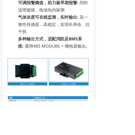
可调报警阈值，助力极早期报警:
同时
넸
发展历程
适用簇级、电池包内探测
气体浓度可在线监测，实时输出:
高一
넸
业务发展
致性传感器，高稳定，实现长寿命、抗
干扰
ꁇ
传感技术
多种输出方式，适配消防及
BMS
系
统:
通用485 MODUBS + 继电器输出,
ꁇ
大气监测
ꁇ
空气监测
ꁇ
气体探测
ꁇ
空气治理
넸
合作伙伴
넸
加入我们
넸
联系我们