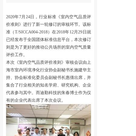
解决方案
2020年7月24日，行业标准《室内空气品质评
넸
室内空气监测
价准则》进行了新一轮修订的审核环节。该标
准（T/SICCA004-2018）在2018年12月29日就
넸
大气监测
已经发布于全国团体标准信息平台，本次修订
则是为了更好的推动公共场所的室内空气质量
넸
气体探测
评价工作。
相关案例
本次《室内空气品质评价准则》审核会议由上
海市室内环境净化行业协会副秘书长施建华主
넸
室内空气检测
持、协会标准化委员会副秘书长惠倩出席，并
集合了行业相关的知名学府、研究机构、企业
넸
大气监测
代表参与其中。而迪勤科技的朱春博士作为仅
有的企业代表出席了本次会议。
넸
气体探测
技术支持
넸
APP下载