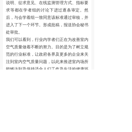
说明、征求意见、在线监测管理方式、指标要
넸
发展历程
求等都在学者组的讨论下进过逐条审定。然
后，与会学着组一致同意该标准通过审核，并
넸
业务发展
进入了下一个环节。形成批稿，报送协会秘书
处审批。
ꁇ
传感技术
我们可以看到，行业内学者们正在为改善室内
空气质量做着不断的努力。目的是为了树立规
ꁇ
大气监测
范的行业标准，让政府各界及更多的企业来关
ꁇ
空气监测
注到室内空气质量问题，以此来推进室内场所
能够达到及保持适合人们工作及生活的健康环
ꁇ
气体探测
境。
ꁇ
空气治理
넸
合作伙伴
넸
加入我们
넸
联系我们