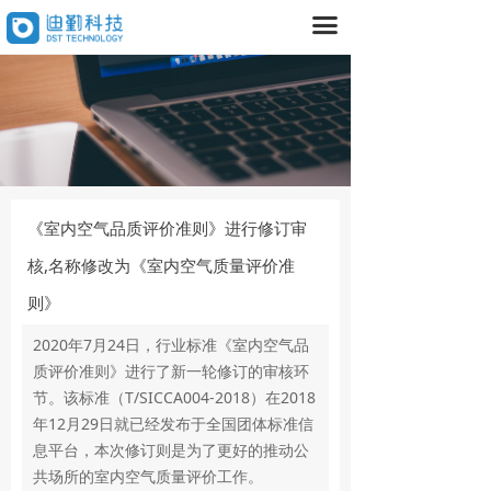
끀
首页
产品中心
넸
气体传感器
넸
大气监测设备
넸
气体探测器
《室内空气品质评价准则》进行修订审
核,名称修改为《室内空气质量评价准
넸
室内空气检测设备
则》
넸
空气治理设备
2020年7月24日，行业标准《室内空气品
数据平台
质评价准则》进行了新一轮修订的审核环
节。该标准（T/SICCA004-2018）在2018
넸
室内
年12月29日就已经发布于全国团体标准信
息平台，本次修订则是为了更好的推动公
넸
室外
共场所的室内空气质量评价工作。