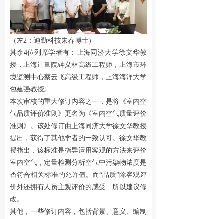
넸
下载中心
넸
互动留言
（左2：迪勤科技朱春博士）
其余4位列席学者有：上海同济大学徐文华教
公司资讯
授，上海计量院钟义林高级工程师，上海市环
境监测中心蔡云飞高级工程师，上海海洋大学
넸
行业新闻
包建强教授。
넸
媒体聚焦
本次审核的重大修订内容之一，是将《室内空
气品质评价准则》更名为《室内空气质量评价
넸
公司动态
准则》。该处修订由上海同济大学徐文华教授
提出，获得了其他学者的一致认可。徐文华教
了解我们
授指出，该标准是指导运用客观的方法来评价
室内空气，定量检测分析空气中污染物浓度是
넸
公司介绍
否符合相关标准的允许值。而“品质”除客观评
价外还拥有人员主观评价的感受，所以建议修
넸
荣誉资质
改。
넸
认证奖项
其他，一些修订内容，包括背景、意义、编制