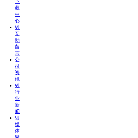
下
载
中
心
넸
互
动
留
言
公
司
资
讯
넸
行
业
新
闻
넸
媒
体
聚