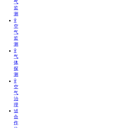
气
监
测
ꁇ
空
气
监
测
ꁇ
气
体
探
测
ꁇ
空
气
治
理
넸
合
作