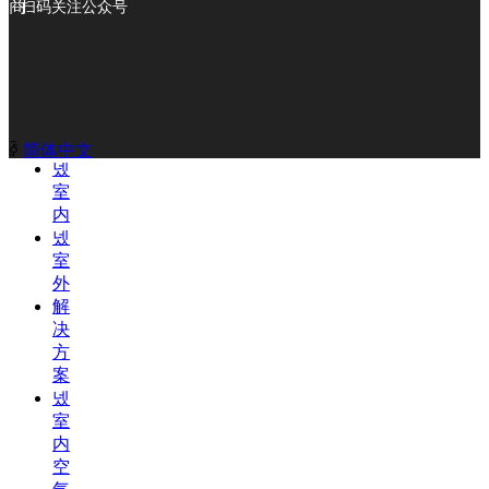
商
扫码关注公众号
理
立即购买
设
备
数
据
平
台
ꀅ
简体中文
넸
室
内
넸
室
外
解
决
方
案
넸
室
内
空