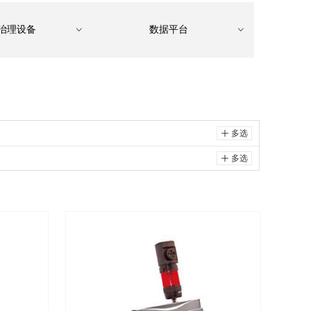
治理设备
数据平台
ꀁ
ꀁ
ꄸ
多选
ꄸ
多选