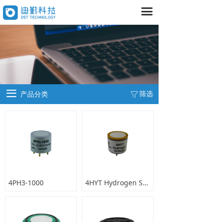
끀
首页
产品中心
넸
气体传感器
넸
大气监测设备
끀
筛选
产品分类
ꁒ
넸
气体探测器
넸
室内空气检测设备
넸
空气治理设备
数据平台
4PH3-1000
4HYT Hydrogen Sensor
넸
室内
넸
室外