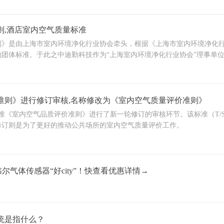
则,酒店室内空气质量标准
则》是由上海市室内环境净化行业协会牵头，根据《上海市室内环境净化
的团体标准。于此之中迪勤科技作为“上海室内环境净化行业协会”理事单
质评价的空白，也指引了未来行业发展的道路。
准则》进行修订审核,名称修改为《室内空气质量评价准则》
标准《室内空气品质评价准则》进行了新一轮修订的审核环节。该标准（T/SICCA
修订则是为了更好的推动公共场所的室内空气质量评价工作。
韦尔气体传感器“好city”！快查看优惠详情→
统是指什么？